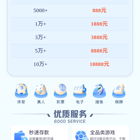
1、贺希宁的出色表现
贺希宁作为中国女篮的重要球员，在这场比赛中展现
了她卓越的篮球技能和坚定的比赛态度。她不仅在进
攻端频频得分，还通过高效的投篮帮助球队保持竞争
力。尤其是在第二节，她连续命中几记三分球，让对
手感受到了巨大的压力。
除了得分，贺希宁在组织进攻方面也发挥了重要作
用，她通过精准的传球为队友创造了多个得分机会。
在关键时刻，她能够冷静地处理球权，为整个球队带
来了信心。然而，即便是如此出色的表现，依旧无法
拯救球队于败局，这也反映出团队合作的重要性。
赛后，许多媒体和球迷对她给予了高度评价，认为她
是当晚最具亮点的球员之一。但如果没有更强有力的