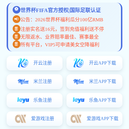
手机App
网页版
文班轮休影响马刺领先快船20
分争夺MVP形势愈发严峻
2026-06-03 02:24
62 次阅读
首页
/
体育头条