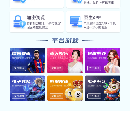
让比赛更加精彩。
2、两者在比赛中的表现
在实际比赛中，雷迪克经常能够通过精准的三分投射
帮助球队打开局面。他善于把握机会，尤其是在关键
时刻，总能站出来为球队贡献分数。在最近的一场较
量中，雷迪克不仅得到了高分，还展现出了优秀的团
队配合能力，通过助攻帮助队友创造更好的进攻机
会。
而詹姆斯·东在比赛中的表现同样值得关注，他以极强
的侵略性不断攻击篮筐，让对手防不胜防。在一次次
突破中，他不仅自己得分，还吸引了防守，为其他队
友创造了良好的投篮机会。这样的表现使得他的存在
感非常强烈，是球队进攻体系中的核心动力。