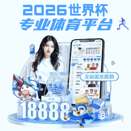
注册入口
最新米乐官网
APP与网页版入
口｜畅享全球体育赛事与数据
服务
欢迎访问
最新米乐官网
，提供全面覆盖足球、
篮球、电竞等项目的赛事资讯与数据内容， 支
持
APP下载
与
网页使用
，每日同步更新千场比
赛，聚焦热门体育内容， 助您轻松获取赛事动
态，掌握比赛节奏。