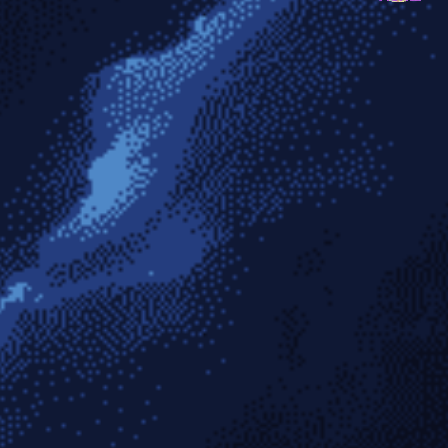
期，良好的结果往往能带动球员更积极地投
感。教练组在场边的指挥和球员在场上的执
度和连续性考验。但从目前这波季前赛表现
近实战的方向推进，2胜1平的结果，也恰
均衡，比赛内容也比备战初期更有层次，说
下来的关键，仍是把季前赛中体现出的稳定