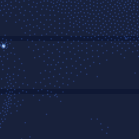
平 备战状态渐入佳境
下了较为积极的印象。球队在连续热身中拿到2胜1平，攻防两