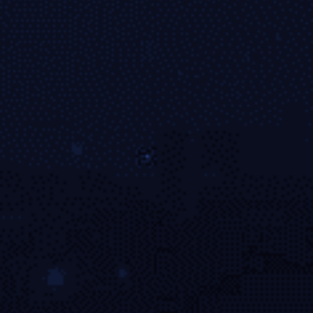
利物浦慈善募捐箱遭盗窃
的表现和卓越的天...
近日，利物浦的一处慈善募捐箱
2026-07-19