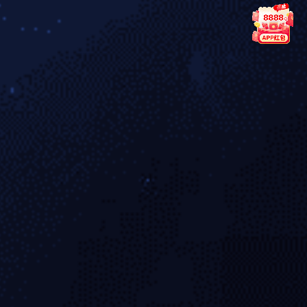
下一篇：
卢卡斯赫尔南德斯伤后恢复加速