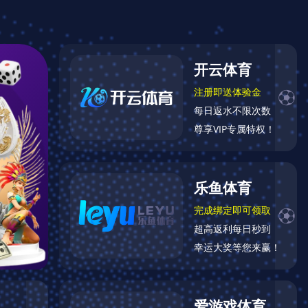
注册入口
育赛事与数据服务
 支持
APP下载
与
网页使用
，每日同步
掌握比赛节奏。