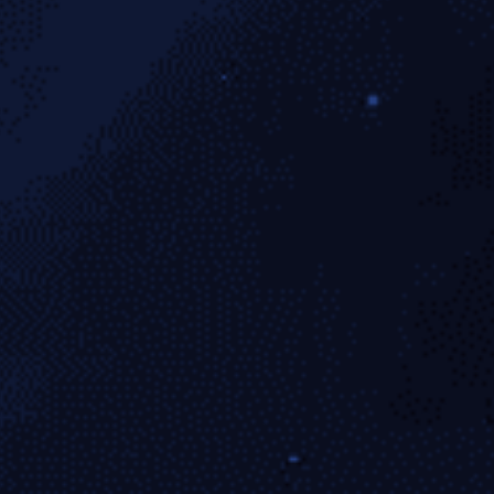
勇士对快船比赛录像回顾 
分压力与比赛节...
勇士与快船这场较量的录像回顾
2026-05-27
中国女篮首战美国为热身
消息在足球界引...
中国女篮在国际赛场上的表现一
2026-06-18