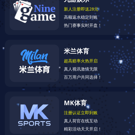
AC米兰季前赛收获2胜1
2026-05-28 18:18
55 次阅读
首页
/
体育头条
AC米兰今夏季前赛的整体表现，给外界留